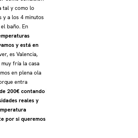
 tal y como lo
 y a los 4 minutos
 el baño. En
temperaturas
yamos y está en
er, es Valencia,
 muy fría la casa
emos en plena ola
orque entra
 de 200€ contando
idades reales y
emperatura
te por si queremos