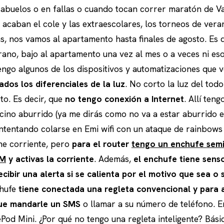
s abuelos o en fallas o cuando tocan correr maratón de Va
acaban el cole y las extraescolares, los torneos de verano
as, nos vamos al apartamento hasta finales de agosto. Es 
ano, bajo al apartamento una vez al mes o a veces ni eso
engo algunos de los dispositivos y automatizaciones que 
ados los diferenciales de la luz
. No corto la luz del tod
o. Es decir, que
no tengo conexión a Internet
. Allí ten
cino aburrido (ya me dirás como no va a estar aburrido e
intentando colarse en Emi wifi con un ataque de rainbows 
ene corriente, pero
para el router
tengo un enchufe semi
IM
y activas la corriente
. Además,
el enchufe tiene sens
cibir una alerta si se calienta por el motivo que sea o 
chufe
tiene conectada una regleta convencional y para a
ue mandarle un SMS
o llamar a su número de teléfono. E
Pod Mini. ¿Por qué no tengo una regleta inteligente? Bá