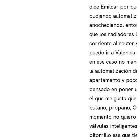
dice
Emilcar
por qué
pudiendo automatiza
anocheciendo, enton
que los radiadores 
corriente al router
puedo ir a Valencia
en ese caso no mand
la automatización d
apartamento y poco
pensado en poner u
el que me gusta qu
butano, propano, CO
momento no quiero l
válvulas inteligente
pitorrillo ese que 