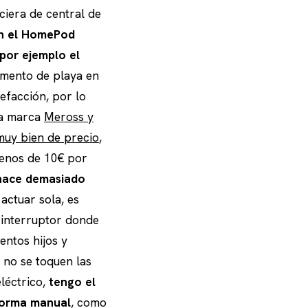
ciera de central de
n el HomePod
por ejemplo el
amento de playa en
efacción, por lo
la marca
Meross y
muy bien de precio
,
menos de 10€ por
 hace demasiado
actuar sola, es
 interruptor donde
entos hijos y
 no se toquen las
eléctrico,
tengo el
forma manual
, como