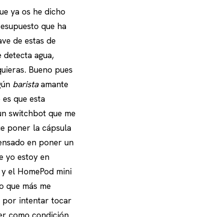
ue ya os he dicho
presupuesto que ha
lave de estas de
 detecta agua,
 quieras. Bueno pues
lgún
barista
amante
 es que esta
un switchbot que me
e poner la cápsula
pensado en poner un
e yo estoy en
r y el HomePod mini
lo que más me
 por intentar tocar
ner como condición