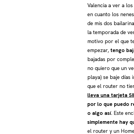
Valencia a ver a lo
en cuanto los nenes 
de mis dos bailarin
la temporada de ver
motivo por el que t
empezar,
tengo baj
bajadas por complet
no quiero que un ve
playa) se baje días 
que el router no ti
lleva una tarjeta S
por lo que puedo re
o algo así
. Este en
simplemente hay q
el router y un Home