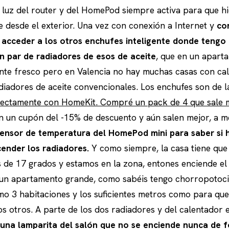
a luz del router y del HomePod siempre activa para que hi
e desde el exterior. Una vez con conexión a Internet y
co
 acceder a los otros enchufes inteligente donde tengo 
un par de radiadores de esos de aceite
, que en un apart
nte fresco pero en Valencia no hay muchas casas con cal
adiadores de aceite convencionales. Los enchufes son de 
rectamente con HomeKit. Compré un pack de 4 que sale 
n un cupón del -15% de descuento y aún salen mejor, a 
 sensor de temperatura del HomePod mini para saber si
cender los radiadores.
Y como siempre, la casa tiene que 
s de 17 grados y estamos en la zona, entones enciende el
s un apartamento grande, como sabéis tengo chorropotoci
o 3 habitaciones y los suficientes metros como para que
os otros. A parte de los dos radiadores y del calentador 
una lamparita del salón que no se enciende nunca de 