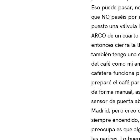
Eso puede pasar, 
que NO paséis por a
puesto una válvula i
ARCO de un cuarto d
entonces cierra la l
también tengo una c
del café como mi am
cafetera funciona 
preparé el café pa
de forma manual, as
sensor de puerta ab
Madrid, pero creo q
siempre encendido,
preocupa es que alg
las narices. Lo bue