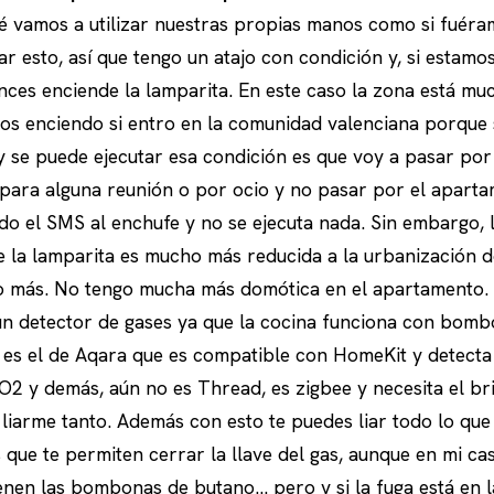
 vamos a utilizar nuestras propias manos como si fuéra
r esto, así que tengo un atajo con condición y, si estamos
ces enciende la lamparita. En este caso la zona está m
los enciendo si entro en la comunidad valenciana porque 
 y se puede ejecutar esa condición es que voy a pasar po
 para alguna reunión o por ocio y no pasar por el aparta
o el SMS al enchufe y no se ejecuta nada. Sin embargo, l
e la lamparita es mucho más reducida a la urbanización d
 más. No tengo mucha más domótica en el apartamento. 
n detector de gases ya que la cocina funciona con bom
e es el de Aqara que es compatible con HomeKit y detect
2 y demás, aún no es Thread, es zigbee y necesita el b
iarme tanto. Además con esto te puedes liar todo lo que
s que te permiten cerrar la llave del gas, aunque en mi ca
tienen las bombonas de butano… pero y si la fuga está en 