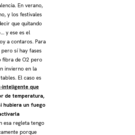
lencia. En verano,
, y los festivales
decir que quitando
… y ese es el
voy a contaros. Para
o pero sí hay fases
go fibra de O2 pero
n invierno en la
tables. El caso es
-inteligente que
or de temperatura,
si hubiera un fuego
ctivarla
n esa regleta tengo
sicamente porque