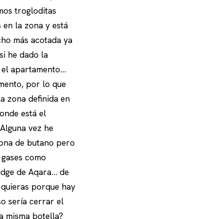
mos trogloditas
 en la zona y está
ucho más acotada ya
si he dado la
r el apartamento…
mento, por lo que
a zona definida en
onde está el
Alguna vez he
bona de butano pero
a gases como
ridge de Aqara… de
 quieras porque hay
so sería cerrar el
la misma botella?