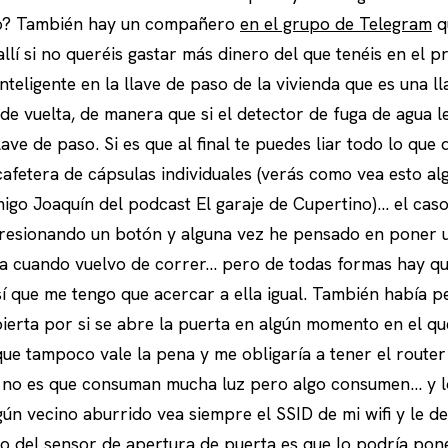
no? También hay un compañero
en el grupo de Telegram
q
llí si no queréis gastar más dinero del que tenéis en el 
nteligente en la llave de paso de la vivienda que es una l
e vuelta, de manera que si el detector de fuga de agua le
lave de paso. Si es que al final te puedes liar todo lo que
afetera de cápsulas individuales (verás como vea esto a
igo Joaquín del podcast El garaje de Cupertino)… el caso
presionando un botón y alguna vez he pensado en poner 
ra cuando vuelvo de correr… pero de todas formas hay qu
í que me tengo que acercar a ella igual. También había 
ierta por si se abre la puerta en algún momento en el qu
ue tampoco vale la pena y me obligaría a tener el route
 no es que consuman mucha luz pero algo consumen… y 
ún vecino aburrido vea siempre el SSID de mi wifi y le de
no del sensor de apertura de puerta es que lo podría po