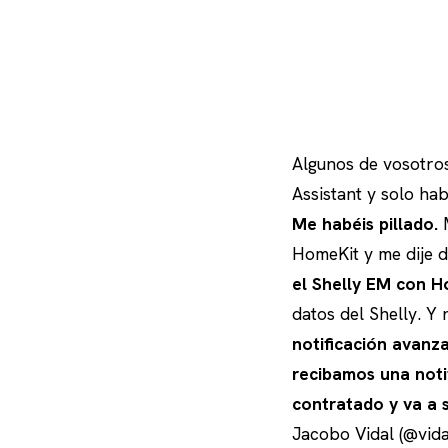
Algunos de vosotro
Assistant y solo ha
Me habéis pillado.
M
HomeKit y me dije d
el Shelly EM con H
datos del Shelly. Y 
notificación avanz
recibamos una noti
contratado y va a 
Jacobo Vidal (@vida