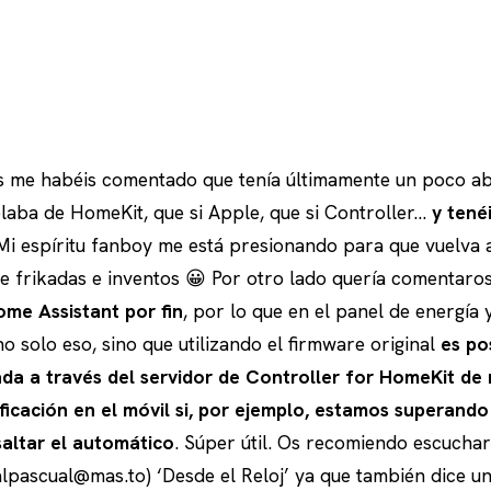
s me habéis comentado que tenía últimamente un poco 
blaba de HomeKit, que si Apple, que si Controller…
y tené
i espíritu fanboy me está presionando para que vuelva a
e frikadas e inventos 😀 Por otro lado quería comentaro
ome Assistant por fin
, por lo que en el panel de energía 
no solo eso, sino que utilizando el firmware original
es po
ada a través del servidor de Controller for HomeKit d
ficación en el móvil si, por ejemplo, estamos superand
saltar el automático
. Súper útil. Os recomiendo escuchar
lpascual@mas.to) ‘Desde el Reloj’ ya que también dice 