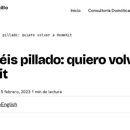
illo
Inicio
Consultoría Domótica
s pillado: quiero volver a HomeKit
is pillado: quiero vol
it
15 febrero, 2023
·
1 min de lectura
o
English