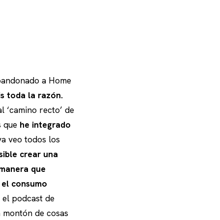
abandonado a Home
is toda la razón.
l ‘camino recto’ de
s que
he integrado
ya veo todos los
sible crear una
e manera que
o el consumo
 el podcast de
un montón de cosas