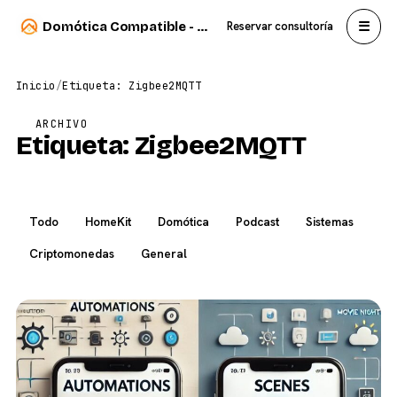
☰
Domótica Compatible - Carlos Sahuquillo
Reservar consultoría
Inicio
/
Etiqueta: Zigbee2MQTT
ARCHIVO
Etiqueta:
Zigbee2MQTT
Todo
HomeKit
Domótica
Podcast
Sistemas
Criptomonedas
General