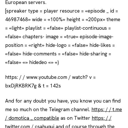
European servers.
[spreaker type = player resource = «episode _ id =
46987468» wide = «100%» height = «200px» theme
= «light» playlist = «false» playlist-continuous =
«false» chapters- image = «true» episode-image-
position = «right» hide-logo = «false» hide-likes =
«false» hide-comments = «false» hide-sharing =
«false» «» hidedeo «» «)
https: / / www.youtube.com / watch? v =
bxDjRKBRK7g & t = 142s
And for any doubt you have, you know you can find
me so much on the Telegram channel.
https: / / t.me
/ domotica _ compatible
as on Twitter
https: / /
twitter.com / csahuqui
and of course through the