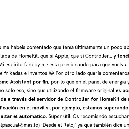
s me habéis comentado que tenía últimamente un poco 
blaba de HomeKit, que si Apple, que si Controller…
y tené
i espíritu fanboy me está presionando para que vuelva a
e frikadas e inventos 😀 Por otro lado quería comentaro
ome Assistant por fin
, por lo que en el panel de energía 
no solo eso, sino que utilizando el firmware original
es po
ada a través del servidor de Controller for HomeKit d
ficación en el móvil si, por ejemplo, estamos superand
saltar el automático
. Súper útil. Os recomiendo escuchar
lpascual@mas.to) ‘Desde el Reloj’ ya que también dice 