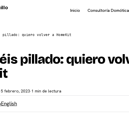
illo
Inicio
Consultoría Domótica
s pillado: quiero volver a HomeKit
is pillado: quiero vol
it
15 febrero, 2023
·
1 min de lectura
o
English