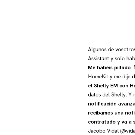
Algunos de vosotro
Assistant y solo ha
Me habéis pillado.
M
HomeKit y me dije d
el Shelly EM con H
datos del Shelly. Y 
notificación avanz
recibamos una noti
contratado y va a 
Jacobo Vidal (@vida