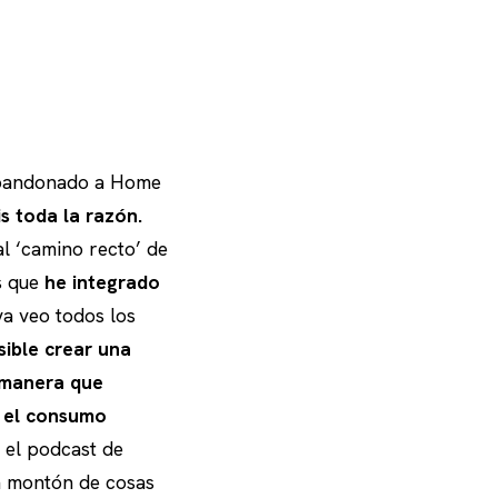
abandonado a Home
is toda la razón.
l ‘camino recto’ de
s que
he integrado
ya veo todos los
sible crear una
e manera que
o el consumo
 el podcast de
un montón de cosas