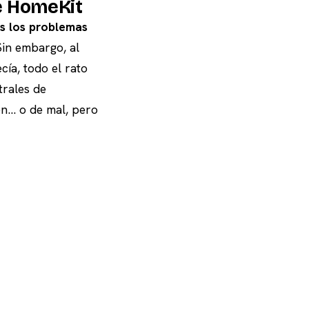
de HomeKit
os los problemas
Sin embargo, al
cía, todo el rato
trales de
en… o de mal, pero