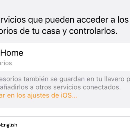
o
English