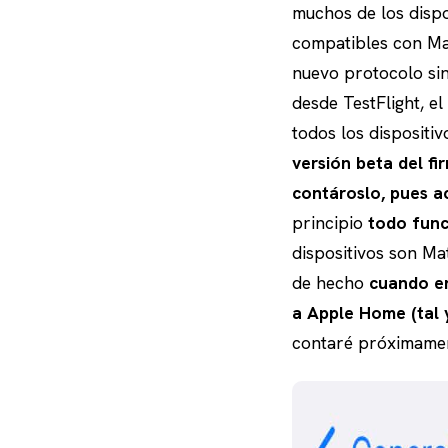
muchos de los dispo
compatibles con Mat
nuevo protocolo sin
desde TestFlight, e
todos los dispositi
versión beta del f
contároslo, pues ac
principio
todo func
dispositivos son Mat
de hecho
cuando en
a Apple Home (tal 
contaré próximame