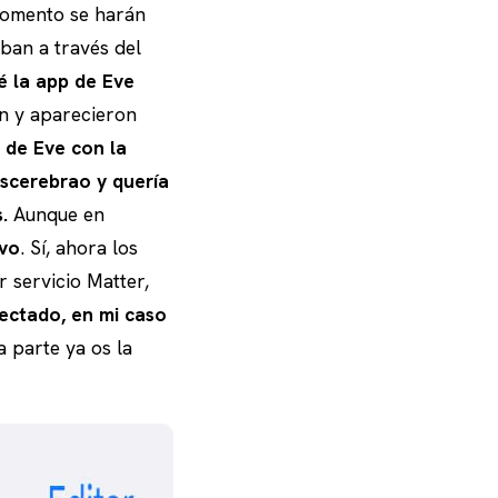
 momento se harán
ban a través del
é la app de Eve
in y aparecieron
 de Eve con la
escerebrao y quería
.
Aunque en
ivo
. Sí, ahora los
r servicio Matter,
nectado, en mi caso
a parte ya os la