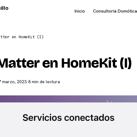
illo
Inicio
Consultoría Domótica
atter en HomeKit (I)
Matter en HomeKit (I)
7 marzo, 2023
·
8 min de lectura