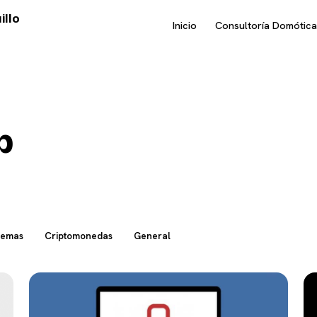
illo
Inicio
Consultoría Domótica
p
temas
Criptomonedas
General