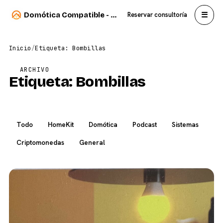
☰
Domótica Compatible - Carlos Sahuquillo
Reservar consultoría
Inicio
/
Etiqueta: Bombillas
ARCHIVO
Etiqueta:
Bombillas
Todo
HomeKit
Domótica
Podcast
Sistemas
Criptomonedas
General