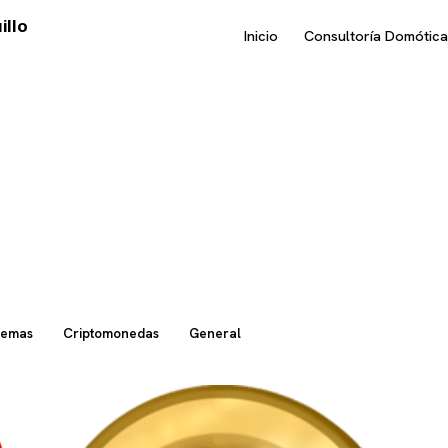
illo
Inicio
Consultoría Domótica
temas
Criptomonedas
General