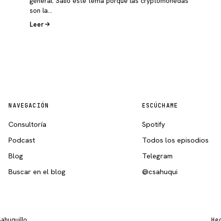
general. Salió este tema porque las cryptomonedas
son la…
Leer
NAVEGACIÓN
ESCÚCHAME
Consultoría
Spotify
Podcast
Todos los episodios
Blog
Telegram
Buscar en el blog
@csahuqui
Sahuquillo
He