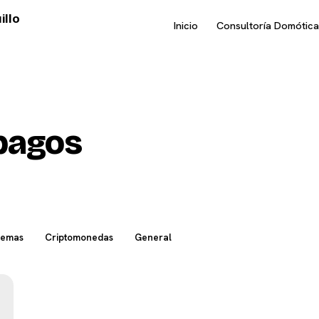
illo
Inicio
Consultoría Domótica
pagos
temas
Criptomonedas
General