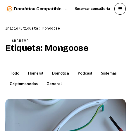
☰
Domótica Compatible - Carlos Sahuquillo
Reservar consultoría
Inicio
/
Etiqueta: Mongoose
ARCHIVO
Etiqueta:
Mongoose
Todo
HomeKit
Domótica
Podcast
Sistemas
Criptomonedas
General