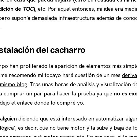
dición de
TOC
)
, etc. Por aquel entonces, mi idea era med
, pero suponía demasiada infraestructura además de cono
.
stalación del cacharro
mpo han proliferado la aparición de elementos más simp
me recomendó mi tocayo hará cuestión de un mes
deriv
 mismo blog
. Tras unas horas de análisis y visualización 
í a comprar un par para hacer la prueba ya que
no es ex
s dejo el enlace donde lo compré yo.
alguien diciendo que está interesado en automatizar algu
lógica’, es decir, que no tiene motor y la sube y baja de 
de empezar, qué motor poner, etc. En ese caso, si lo qu