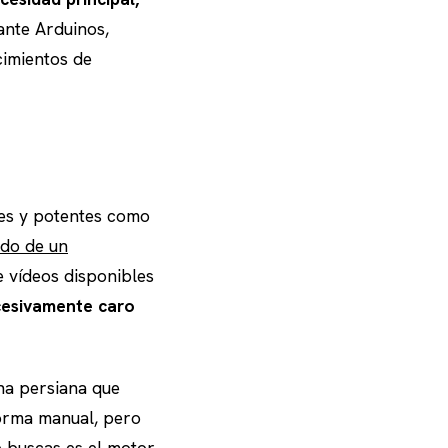
iante Arduinos,
cimientos de
les y potentes como
ado de un
de vídeos disponibles
cesivamente caro
na persiana que
forma manual, pero
e buscas es el motor