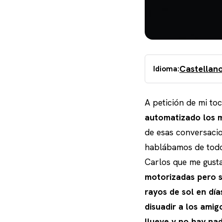
Castellan
Idioma:
A petición de mi to
automatizado los m
de esas conversaci
hablábamos de todo 
Carlos que me gust
motorizadas pero s
rayos de sol en dí
disuadir a los amig
llueve y no hay nad