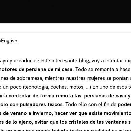
o
English
cayo y creador de este interesante blog, voy a intentar e
otores de persiana de mi casa
. Todo se remonta a hace
ones de sobremesa,
mientras nuestras mujeres se ponían a
un poco (tecnología, coches, motos, …) En uno de esos t
aría
controlar de forma remota las persianas de casa 
olo con pulsadores físicos
. Todo ello con el fin de
poder
as de verano e invierno, hacer ver que existe movimient
os de lo ajeno, evitar que los cristales de las ventanas
ie en casa que pueda bajarla (
esto en realidad es mi ne