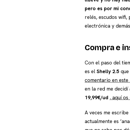
pero es por mi con
relés, escudos wifi
electrónica y demás
Compra e in
Con el paso del tie
es el
Shelly 2.5
que 
comentario en este
en la red me decid
19,99€/ud
, aquí o
A veces me escribe 
actualmente es ‘ana
que no sabe por dón