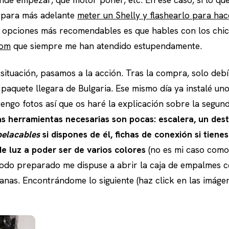
í para más adelante
meter un Shelly y flashearlo para ha
as opciones más recomendables es que hables con los chi
com
que siempre me han atendido estupendamente.
situación, pasamos a la acción. Tras la compra, solo deb
paquete llegara de Bulgaria. Ese mismo día ya instalé uno
tengo fotos así que os haré la explicación sobre la segund
as herramientas necesarias son pocas: escalera, un desto
pelacables
si dispones de él, fichas de conexión si tien
e luz a poder ser de varios colores
(no es mi caso como
todo preparado me dispuse a abrir la caja de empalmes c
ianas. Encontrándome lo siguiente (haz click en las imáge